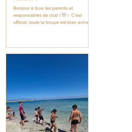
Bonjour à tous les parents et
responsables de club ! 👋✨ C'est
officiel, toute la troupe est bien arrivée
à la colo Kerber ! 🎒🚌 Les enfants ont
pu prendre leurs marques et sont
désormais parfaitement installés dans
leurs chambres. 🛏️💤 Après avoir posé
les valises, nous avons pris un moment
tous ensemble pour établir nos règles
de vie. L'objectif ? S'assurer que
chacun passe un séjour serein et
profite au maximum de la vie en
collectivité ! 🤝💙 Une fois les repères
pris,