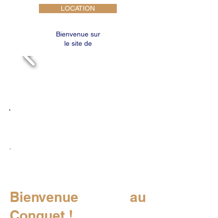
LOCATION
Bienvenue sur
le site de
Centre Loisirs Kerber
"La colonie de la mer depuis
1955"
Bienvenue au
Conquet !