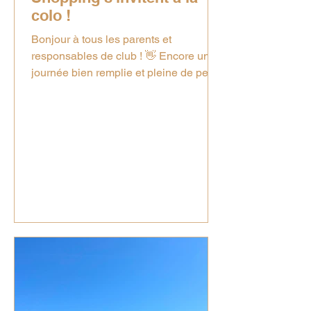
colo !
Bonjour à tous les parents et
responsables de club ! 👋 Encore une
journée bien remplie et pleine de peps
pour nos colons ! 🥰 Au programme de
ce mardi : 🎨 En matinée : Atelier
artistes : Les filles se sont lancées
dans la création d'une superbe fresque
en vue de la grande boum de fin de
séjour ! 💃🪩 Temps calme : Petites
parties de Uno et jeux de société pour
celles et ceux qui préféraient un
moment plus posé 🃏🎲. 🍦 L'après-midi
: Pour les plus grands : Balade au
village