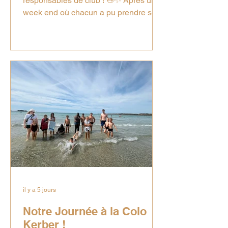
responsables de club ! 👋✨ Après un
week end où chacun a pu prendre ses
marques et faire connaissance. Place
aux activités et une journée bien
remplie pour nos colons ! Au
programme du jour : 🏄‍♂️ Pour les
grands : Première session et grands
frissons avec le début des cours de
surf ! 🌊 Pour les plus petits : Baignade,
rigolade et premières glisses en
bodyboard ! 🎨 Côté création : Les filles
se sont attelées à la confection de
superbes bracelet
il y a 5 jours
Notre Journée à la Colo
Kerber !