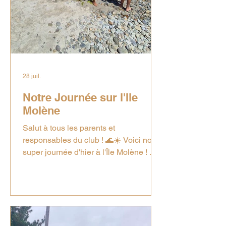
28 juil.
Notre Journée sur l'Ile
Molène
Salut à tous les parents et
responsables du club ! 🌊☀️ Voici notre
super journée d'hier à l'Île Molène ! 🏝️
Le réveil a sonné dès 6h45 ⏰ : le
temps de se débarbouiller, d'avaler un
bon petit-déjeuner 🥣 et nous voilà en
route vers le port ! Après 50 minutes de
traversée en bateau 🛳️ (sous un
magnifique soleil ☀️), nous avons enfin