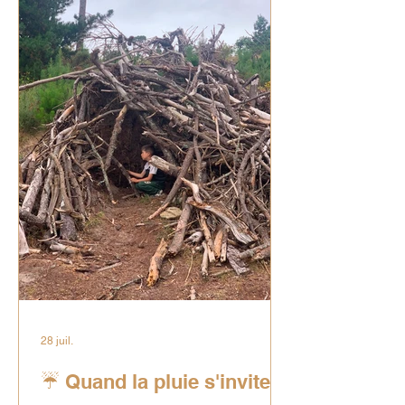
posé le pied sur l'île. Au programme de
cette belle journée : Matinée rando et
découvertes 🥾 : Nous avons
commencé par une promenade le long
de
28 juil.
☔ Quand la pluie s'invite à